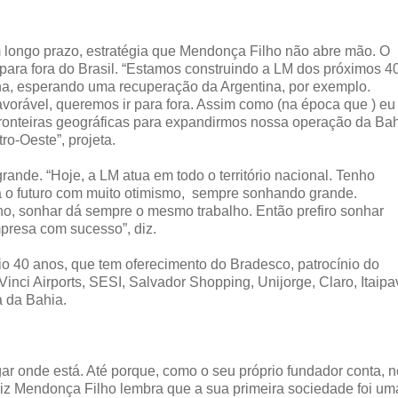
longo prazo, estratégia que Mendonça Filho não abre mão. O
para fora do Brasil. “Estamos construindo a LM dos próximos 4
na, esperando uma recuperação da Argentina, por exemplo.
vorável, queremos ir para fora. Assim como (na época que ) eu
fronteiras geográficas para expandirmos nossa operação da Ba
ro-Oeste”, projeta.
grande. “Hoje, a LM atua em todo o território nacional. Tenho
a o futuro com muito otimismo, sempre sonhando grande.
o, sonhar dá sempre o mesmo trabalho. Então prefiro sonhar
presa com sucesso”, diz.
eio 40 anos, que tem oferecimento do Bradesco, patrocínio do
inci Airports, SESI, Salvador Shopping, Unijorge, Claro, Itaipa
a da Bahia.
gar onde está. Até porque, como o seu próprio fundador conta, 
iz Mendonça Filho lembra que a sua primeira sociedade foi um