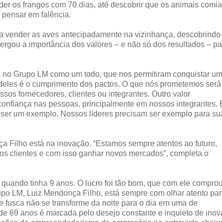
nder os frangos com 70 dias, até descobrir que os animais comi
 pensar em falência.
 a vender as aves antecipadamente na vizinhança, descobrindo
ergou a importância dos valores – e não só dos resultados – pa
s no Grupo LM como um todo, que nos permitiram conquistar u
deles é o cumprimento dos pactos. O que nós prometemos será
s fornecedores, clientes ou integrantes. Outro valor
confiança nas pessoas, principalmente em nossos integrantes. 
ser um exemplo. Nossos líderes precisam ser exemplo para su
a Filho está na inovação. “Estamos sempre atentos ao futuro,
s clientes e com isso ganhar novos mercados”, completa o
 quando tinha 9 anos. O lucro foi tão bom, que com ele compro
rupo LM, Luiz Mendonça Filho, está sempre com olhar atento pa
e fusca não se transforme da noite para o dia em uma de
e 69 anos é marcada pelo desejo constante e inquieto de inova