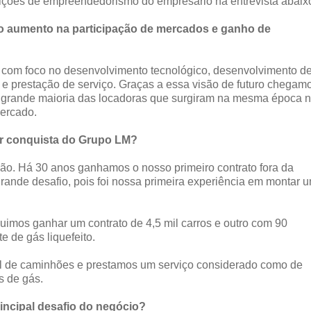
s lições de empreendedorismo do empresário na entrevista abaix
o aumento na participação de mercados e ganho de
 com foco no desenvolvimento tecnológico, desenvolvimento d
 e prestação de serviço. Graças a essa visão de futuro chegam
 grande maioria das locadoras que surgiram na mesma época 
mercado.
or conquista do Grupo LM?
o. Há 30 anos ganhamos o nosso primeiro contrato fora da
rande desafio, pois foi nossa primeira experiência em montar 
imos ganhar um contrato de 4,5 mil carros e outro com 90
e de gás liquefeito.
l de caminhões e prestamos um serviço considerado como de
s de gás.
incipal desafio do negócio?