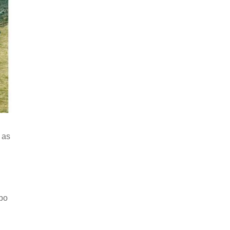
 as
ipo