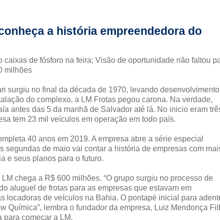
conheça a história empreendedora do
ixas de fósforo na feira; Visão de oportunidade não faltou p
0 milhões
 surgiu no final da década de 1970, levando desenvolvimento
talação do complexo, a LM Frotas pegou carona. Na verdade,
aía antes das 5 da manhã de Salvador até lá. No inicio eram trê
resa tem 23 mil veículos em operação em todo país.
pleta 40 anos em 2019. A empresa abre a série especial
 segundas de maio vai contar a história de empresas com mai
a e seus planos para o futuro.
o LM chega a R$ 600 milhões. “O grupo surgiu no processo de
 do aluguel de frotas para as empresas que estavam em
 locadoras de veículos na Bahia. O pontapé inicial para adent
w Química”, lembra o fundador da empresa, Luiz Mendonça Fil
a para começar a LM.