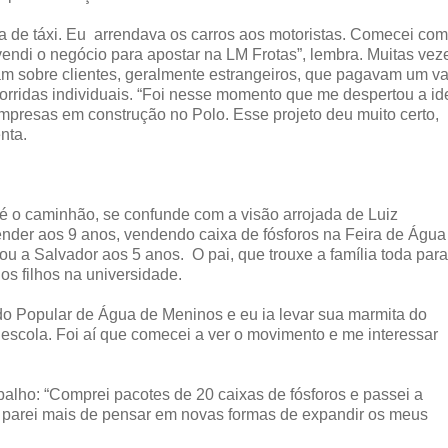
ma de táxi. Eu arrendava os carros aos motoristas. Comecei com
vendi o negócio para apostar na LM Frotas”, lembra. Muitas vez
am sobre clientes, geralmente estrangeiros, que pagavam um va
 corridas individuais. “Foi nesse momento que me despertou a id
empresas em construção no Polo. Esse projeto deu muito certo,
enta.
até o caminhão, se confunde com a visão arrojada de Luiz
der aos 9 anos, vendendo caixa de fósforos na Feira de Água
ou a Salvador aos 5 anos. O pai, que trouxe a família toda para
os filhos na universidade.
o Popular de Água de Meninos e eu ia levar sua marmita do
escola. Foi aí que comecei a ver o movimento e me interessar
abalho: “Comprei pacotes de 20 caixas de fósforos e passei a
não parei mais de pensar em novas formas de expandir os meus