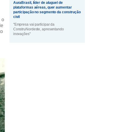
AuraBrasil, líder de aluguel de
plataformas aéreas, quer aumentar
participação no segmento da construção
civil
 o
"Empresa vai participar da
de
ConstruNordeste, apresentando
to
inovações"