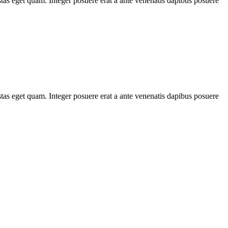
stas eget quam. Integer posuere erat a ante venenatis dapibus posuere
stas eget quam. Integer posuere erat a ante venenatis dapibus posuere