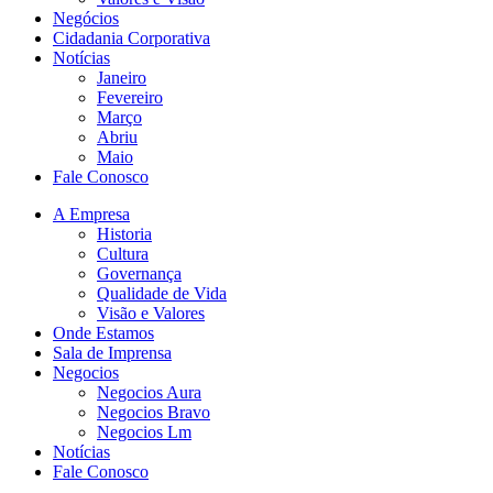
Negócios
Cidadania Corporativa
Notícias
Janeiro
Fevereiro
Março
Abriu
Maio
Fale Conosco
A Empresa
Historia
Cultura
Governança
Qualidade de Vida
Visão e Valores
Onde Estamos
Sala de Imprensa
Negocios
Negocios Aura
Negocios Bravo
Negocios Lm
Notícias
Fale Conosco